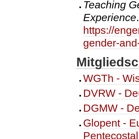
Teaching Ge
Experience
https://eng
gender-and-
Mitglieds
WGTh - Wiss
DVRW - Deut
DGMW - Deut
Glopent - 
Pentecosta