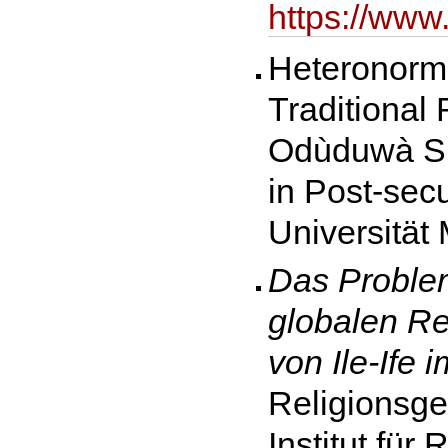
https://ww
Heteronorma
Traditional 
Odùduwà Sh
in Post-secu
Universität 
Das Problem
globalen Re
von Ile-Ife 
Religionsge
Institut für