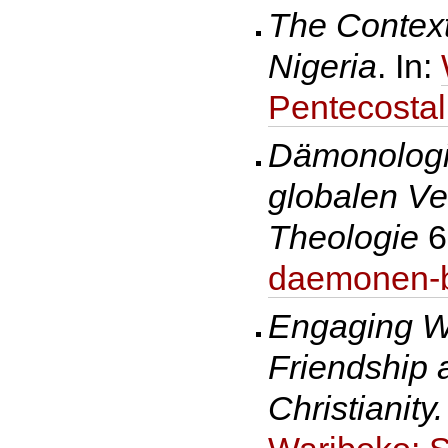
The Context
Nigeria
. In:
Pentecostal
Dämonologie
globalen Ve
Theologie
6
daemonen-b
Engaging Wa
Friendship 
Christianity