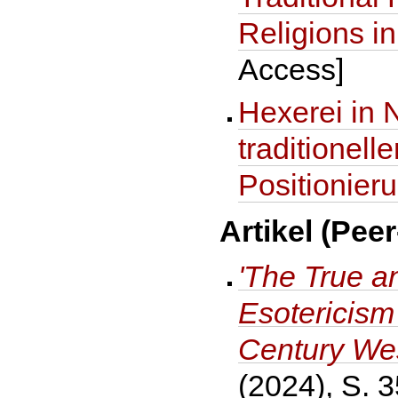
Religions i
Access]
Hexerei in 
traditionell
Positionier
Artikel (Pee
'The True an
Esotericism
Century Wes
(2024), S. 