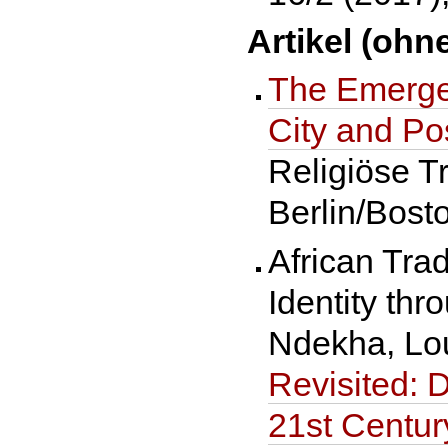
Artikel (ohn
The Emergen
City and Po
Religiöse T
Berlin/Bost
African Tra
Identity thr
Ndekha, Loui
Revisited: D
21st Centur