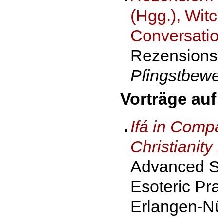
(Hgg.), Wit
Conversatio
Rezension
Pfingstbew
Vorträge auf
Ifá in Compa
Christianity
Advanced St
Esoteric Pra
Erlangen-Nü