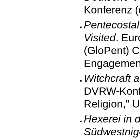
Konferenz (d
Pentecostali
Visited
. Eu
(GloPent) C
Engagement,
Witchcraft a
DVRW-Konfe
Religion," 
Hexerei in 
Südwestnig