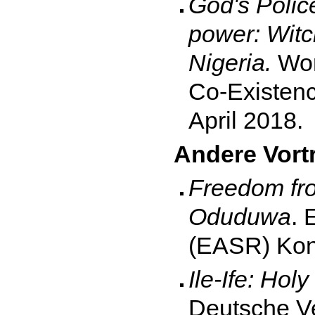
God's Polic
power: Witc
Nigeria.
Wor
Co-Existenc
April 2018.
Andere Vort
Freedom fro
Oduduwa
. 
(EASR) Konfe
Ile-Ife: Hol
Deutsche Ve