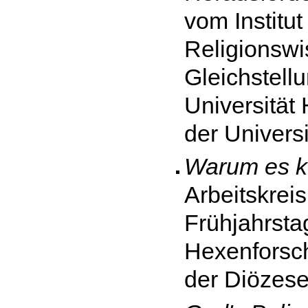
vom Institu
Religionswi
Gleichstell
Universität
der Universi
Warum es ke
Arbeitskrei
Frühjahrstag
Hexenforsc
der Diözese