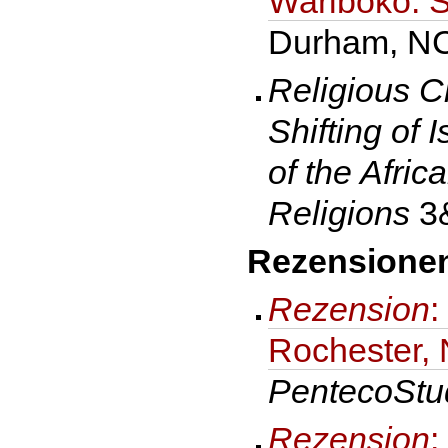
Wariboko: S
Durham, NC
Religious C
Shifting of 
of the Afric
Religions
3
Rezensionen
Rezension
:
Rochester, 
PentecoStu
Rezension
: