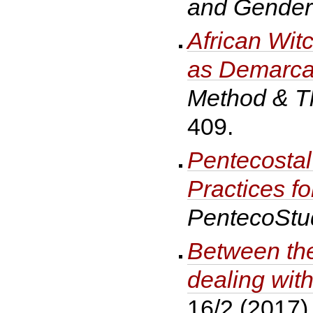
and Gender
African Wit
as Demarcat
Method & Th
409.
Pentecostal
Practices fo
PentecoStu
Between the
dealing with
16/2 (2017)