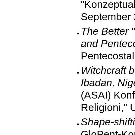
"Konzeptual
September 
The Better 
and Penteco
Pentecostal
Witchcraft 
Ibadan, Nige
(ASAI) Konfe
Religioni," 
Shape-shift
GloPent-Kon