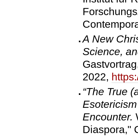
Forschungsz
Contemporar
A New Chris
Science, and
Gastvortrag,
2022,
http
“The True (a
Esotericism 
Encounter.
W
Diaspora," 