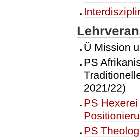
Interdiszip
Lehrveran
Ü Mission u
PS Afrikani
Traditionel
2021/22)
PS Hexerei 
Positionier
PS Theologi