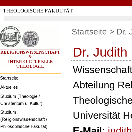
Direkt
Direkt
zum
zur
Inhalt
Navigation
Startseite
>
Dr.
Dr. Judit
Wissenschaftli
Startseite
Abteilung Rel
Aktuelles
Studium (Theologie /
Theologische
Christentum u. Kultur)
Studium
Universität H
(Religionswissenschaft /
Philosophische Fakultät)
E-Mail:
judit