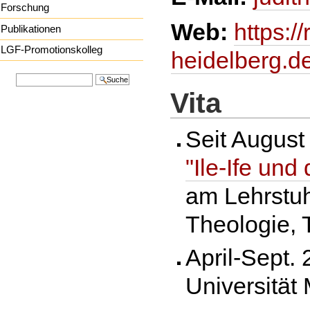
Forschung
Web:
https:/
Publikationen
LGF-Promotionskolleg
heidelberg.d
Website durchsuchen
Vita
Erweiterte Suche
Seit August
"Ile-Ife un
am Lehrstuhl
Theologie, 
April-Sept.
Universität